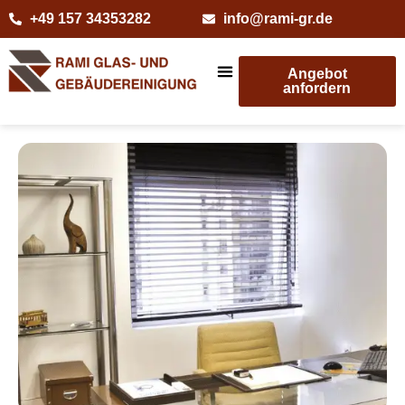
+49 157 34353282
info@rami-gr.de
Angebot
anfordern